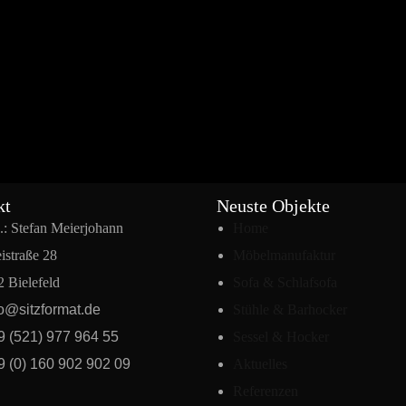
kt
Neuste Objekte
.: Stefan Meierjohann
Home
istraße 28
Möbelmanufaktur
 Bielefeld
Sofa & Schlafsofa
fo@sitzformat.de
Stühle & Barhocker
9 (521) 977 964 55
Sessel & Hocker
9 (0) 160 902 902 09
Aktuelles
Referenzen