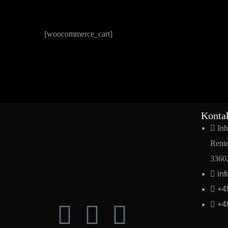
[woocommerce_cart]
Konta
Inh
Rente
33602
in
+4
+4